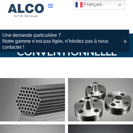
Français
Une demande particulière ?
gAMME
Notre gamme n’est pas figée, n’hésitez pas à nous
contacter !
CONVENTIONNELLE