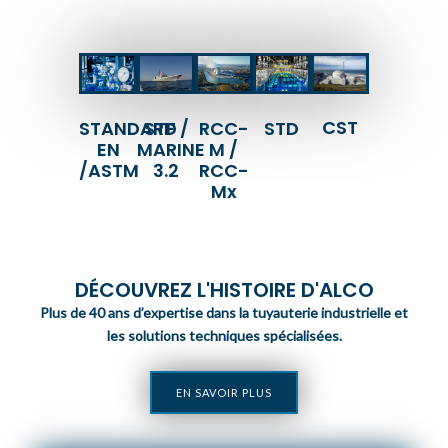
CST
RCC-
STF /
STANDARD
STD
M /
MARINE
EN
RCC-
3.2
/ASTM
Mx
DÉCOUVREZ L'HISTOIRE D'ALCO
Plus de 40 ans d’expertise dans la tuyauterie industrielle et
les solutions techniques spécialisées.
EN SAVOIR PLUS