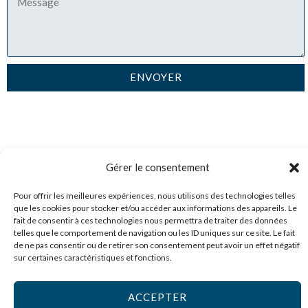
ENVOYER
Gérer le consentement
Pour offrir les meilleures expériences, nous utilisons des technologies telles
Besoin d'aide, un projet ? Contactez notre équipe +33 (0)1 64
que les cookies pour stocker et/ou accéder aux informations des appareils. Le
fait de consentir à ces technologies nous permettra de traiter des données
30 10 01 - info@alco-inox.com
telles que le comportement de navigation ou les ID uniques sur ce site. Le fait
de ne pas consentir ou de retirer son consentement peut avoir un effet négatif
Informations légales
sur certaines caractéristiques et fonctions.
L
Y
E
ACCEPTER
i
o
n