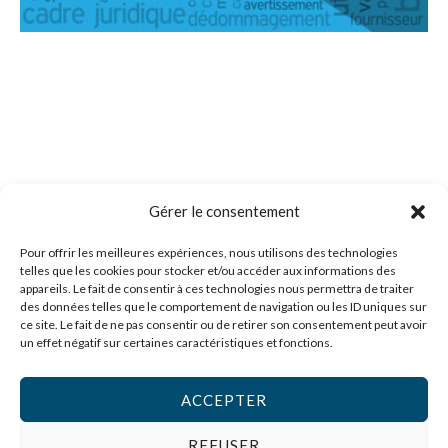
Gérer le consentement
Pour offrir les meilleures expériences, nous utilisons des technologies
telles que les cookies pour stocker et/ou accéder aux informations des
appareils. Le fait de consentir à ces technologies nous permettra de traiter
des données telles que le comportement de navigation ou les ID uniques sur
ce site. Le fait de ne pas consentir ou de retirer son consentement peut avoir
un effet négatif sur certaines caractéristiques et fonctions.
L
Y
E
i
o
n
ACCEPTER
n
u
v
REFUSER