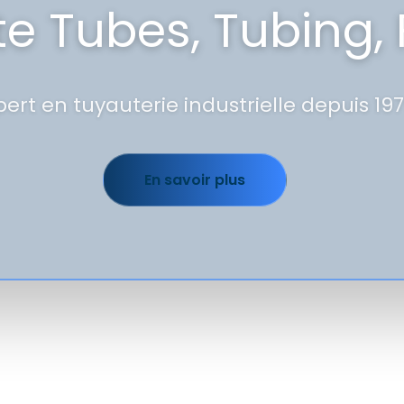
te Tubes, Tubing, 
pert en tuyauterie industrielle depuis 19
En savoir plus