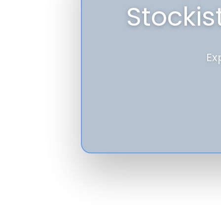
Stockis
Ex