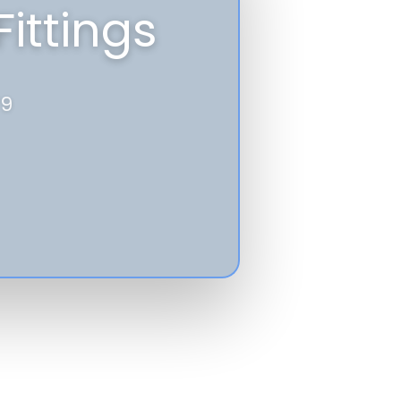
Fittings
79